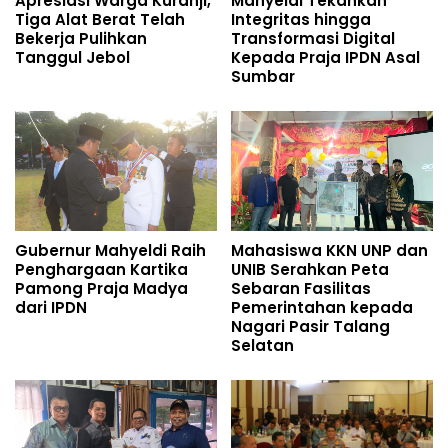
Apresiasi Warga Kuranji,
Mahyeldi Tekankan
Tiga Alat Berat Telah
Integritas hingga
Bekerja Pulihkan
Transformasi Digital
Tanggul Jebol
Kepada Praja IPDN Asal
Sumbar
Gubernur Mahyeldi Raih
Mahasiswa KKN UNP dan
Penghargaan Kartika
UNIB Serahkan Peta
Pamong Praja Madya
Sebaran Fasilitas
dari IPDN
Pemerintahan kepada
Nagari Pasir Talang
Selatan