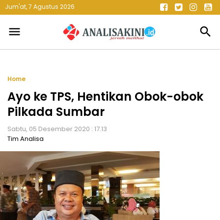
Jum'at, 7 Agustus 2026
menu
search
Home
Ayo ke TPS, Hentikan Obok-obok
Pilkada Sumbar
Sabtu, 05 Desember 2020 : 17.13
Tim Analisa