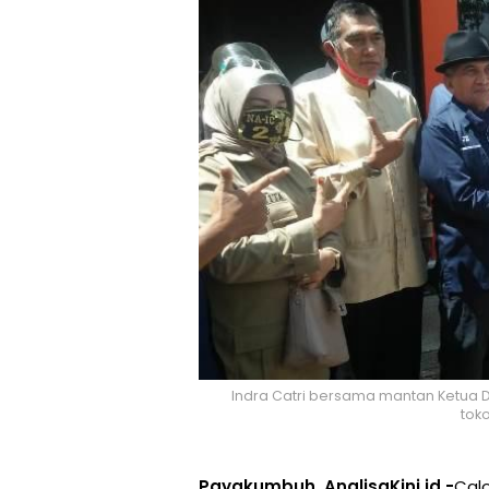
Indra Catri bersama mantan Ketua D
tok
Payakumbuh, AnalisaKini.id -
Calo