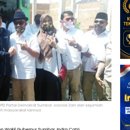
PD Partai Demokrat Sumbar Josrizal Zain dan sejumlah
oh masyarakat lainnya.
n Wakil Gubernur Sumbar, Indra Catri,