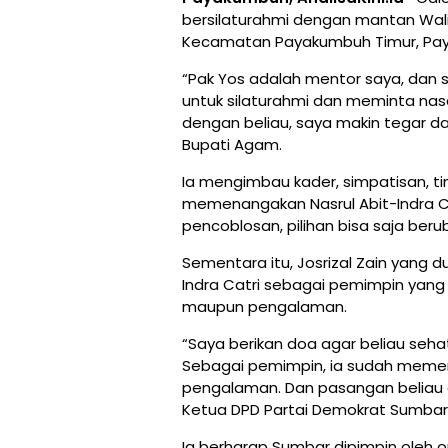
bersilaturahmi dengan mantan Wali
Kecamatan Payakumbuh Timur, Pay
“Pak Yos adalah mentor saya, dan
untuk silaturahmi dan meminta nase
dengan beliau, saya makin tegar da
Bupati Agam.
Ia mengimbau kader, simpatisan, t
memenangakan Nasrul Abit-Indra Ca
pencoblosan, pilihan bisa saja beru
Sementara itu, Josrizal Zain yang 
Indra Catri sebagai pemimpin yang 
maupun pengalaman.
“Saya berikan doa agar beliau seh
Sebagai pemimpin, ia sudah memenuh
pengalaman. Dan pasangan beliau d
Ketua DPD Partai Demokrat Sumbar
Ia berharap Sumbar dipimpin oleh