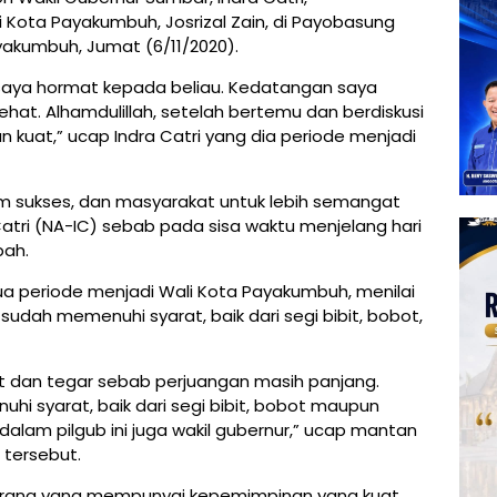
 Kota Payakumbuh, Josrizal Zain, di Payobasung
akumbuh, Jumat (6/11/2020).
 saya hormat kepada beliau. Kedatangan saya
hat. Alhamdulillah, setelah bertemu dan berdiskusi
n kuat,” ucap Indra Catri yang dia periode menjadi
im sukses, dan masyarakat untuk lebih semangat
tri (NA-IC) sebab pada sisa waktu menjelang hari
bah.
dua periode menjadi Wali Kota Payakumbuh, menilai
sudah memenuhi syarat, baik dari segi bibit, bobot,
at dan tegar sebab perjuangan masih panjang.
i syarat, baik dari segi bibit, bobot maupun
alam pilgub ini juga wakil gubernur,” ucap mantan
 tersebut.
 orang yang mempunyai kepemimpinan yang kuat,