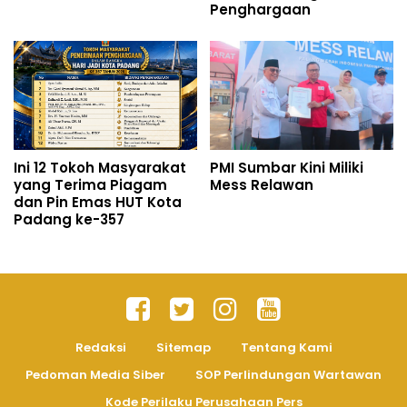
Penghargaan
Ini 12 Tokoh Masyarakat
PMI Sumbar Kini Miliki
yang Terima Piagam
Mess Relawan
dan Pin Emas HUT Kota
Padang ke-357
Redaksi
Sitemap
Tentang Kami
Pedoman Media Siber
SOP Perlindungan Wartawan
Kode Perilaku Perusahaan Pers