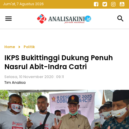
Jum'at, 7 Agustus 2026
menu
search
arrow_right
Home
Politik
IKPS Bukittinggi Dukung Penuh
Nasrul Abit-Indra Catri
Selasa, 10 November 2020 : 09.11
Tim Analisa