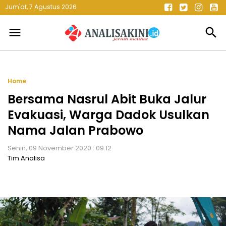
Jum'at, 7 Agustus 2026
menu
search
Home
Bersama Nasrul Abit Buka Jalur
Evakuasi, Warga Dadok Usulkan
Nama Jalan Prabowo
Senin, 09 November 2020 : 09.12
Tim Analisa