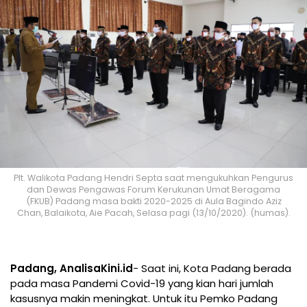
Plt. Walikota Padang Hendri Septa saat mengukuhkan Pengurus
dan Dewas Pengawas Forum Kerukunan Umat Beragama
(FKUB) Padang masa bakti 2020-2025 di Aula Bagindo Aziz
Chan, Balaikota, Aie Pacah, Selasa pagi (13/10/2020). (humas).
Padang, AnalisaKini.id
- Saat ini, Kota Padang berada
pada masa Pandemi Covid-19 yang kian hari jumlah
kasusnya makin meningkat. Untuk itu Pemko Padang