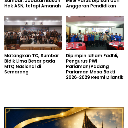
Sumbar: Jabatan Bukan
MBG Harus Dipisah dari
Hak ASN, tetapi Amanah
Anggaran Pendidikan
Matangkan TC, Sumbar
Dipimpin Idham Fadhli,
Bidik Lima Besar pada
Pengurus PWI
MTQ Nasional di
Pariaman/Padang
Semarang
Pariaman Masa Bakti
2026-2029 Resmi Dilantik