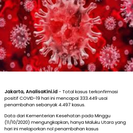
Jakarta, AnalisaKini.id
- Total kasus terkonfirmasi
positif COVID-19 hari ini mencapai 333.449 usai
penambahan sebanyak 4.497 kasus.
Data dari Kementerian Kesehatan pada Minggu
(11/10/2020) mengungkapkan, hanya Maluku Utara yang
hari ini melaporkan nol penambahan kasus