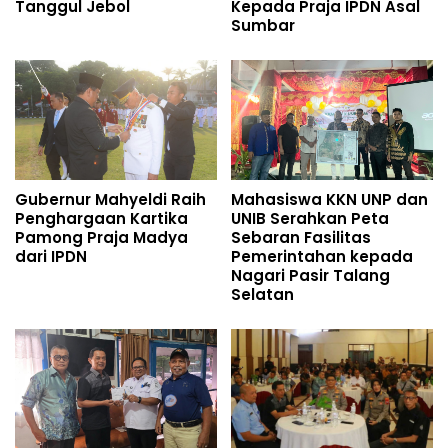
Tanggul Jebol
Kepada Praja IPDN Asal
Sumbar
Gubernur Mahyeldi Raih
Mahasiswa KKN UNP dan
Penghargaan Kartika
UNIB Serahkan Peta
Pamong Praja Madya
Sebaran Fasilitas
dari IPDN
Pemerintahan kepada
Nagari Pasir Talang
Selatan