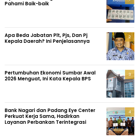
Pahami Baik-baik
Apa Beda Jabatan Plt, Pjs, Dan Pj
Kepala Daerah? Ini Penjelasannya
Pertumbuhan Ekonomi Sumbar Awal
2026 Menguat, Ini Kata Kepala BPS
Bank Nagari dan Padang Eye Center
Perkuat Kerja Sama, Hadirkan
Layanan Perbankan Terintegrasi