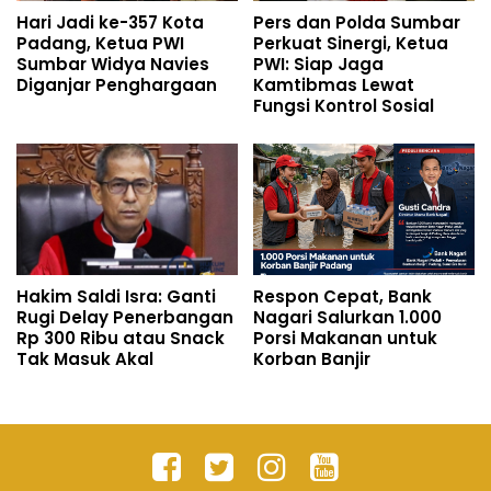
Hari Jadi ke-357 Kota
Pers dan Polda Sumbar
Padang, Ketua PWI
Perkuat Sinergi, Ketua
Sumbar Widya Navies
PWI: Siap Jaga
Diganjar Penghargaan
Kamtibmas Lewat
Fungsi Kontrol Sosial
Hakim Saldi Isra: Ganti
Respon Cepat, Bank
Rugi Delay Penerbangan
Nagari Salurkan 1.000
Rp 300 Ribu atau Snack
Porsi Makanan untuk
Tak Masuk Akal
Korban Banjir