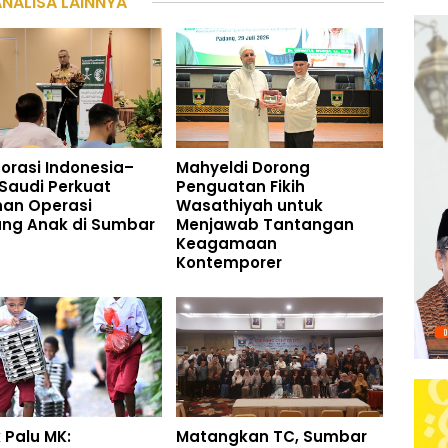
ANALISA LAINNYA
orasi Indonesia–
Mahyeldi Dorong
Saudi Perkuat
Penguatan Fikih
nan Operasi
Wasathiyah untuk
ung Anak di Sumbar
Menjawab Tantangan
Keagamaan
Kontemporer
 Palu MK:
Matangkan TC, Sumbar