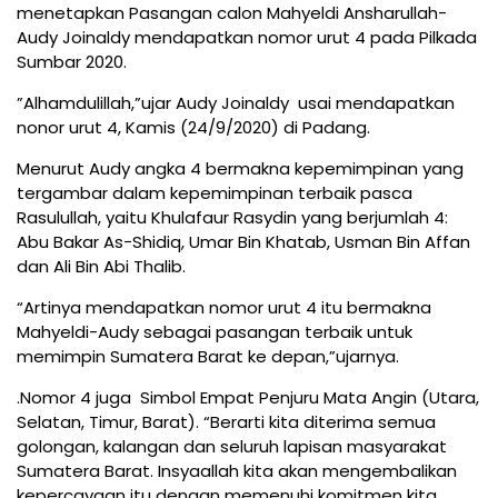
menetapkan Pasangan calon Mahyeldi Ansharullah-
Audy Joinaldy mendapatkan nomor urut 4 pada Pilkada
Sumbar 2020.
”Alhamdulillah,”ujar Audy Joinaldy usai mendapatkan
nonor urut 4, Kamis (24/9/2020) di Padang.
Menurut Audy angka 4 bermakna kepemimpinan yang
tergambar dalam kepemimpinan terbaik pasca
Rasulullah, yaitu Khulafaur Rasydin yang berjumlah 4:
Abu Bakar As−Shidiq, Umar Bin Khatab, Usman Bin Affan
dan Ali Bin Abi Thalib.
“Artinya mendapatkan nomor urut 4 itu bermakna
Mahyeldi-Audy sebagai pasangan terbaik untuk
memimpin Sumatera Barat ke depan,”ujarnya.
.Nomor 4 juga Simbol Empat Penjuru Mata Angin (Utara,
Selatan, Timur, Barat). “Berarti kita diterima semua
golongan, kalangan dan seluruh lapisan masyarakat
Sumatera Barat. Insyaallah kita akan mengembalikan
kepercayaan itu dengan memenuhi komitmen kita