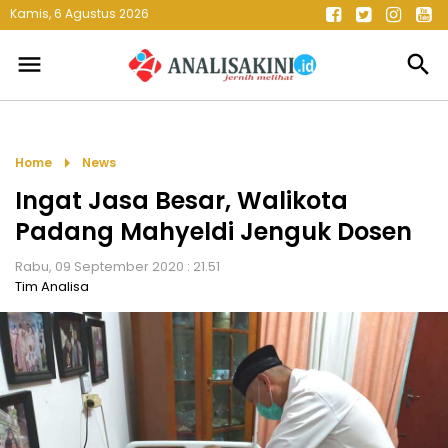
Kamis, 6 Agustus 2026
menu
search
arrow_right
Home
News
Ingat Jasa Besar, Walikota
Padang Mahyeldi Jenguk Dosen
Rabu, 09 September 2020 : 21.51
Tim Analisa