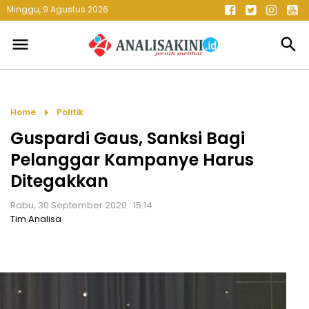
Minggu, 9 Agustus 2026
menu
search
arrow_right
Home
Politik
Guspardi Gaus, Sanksi Bagi
Pelanggar Kampanye Harus
Ditegakkan
Rabu, 30 September 2020 : 15.14
Tim Analisa