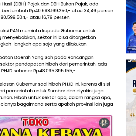
 Hasil (DBH) Pajak dan DBH Bukan Pajak, ada
 bertambah Rp40.598.169.250,- atau 34,46 persen
80.599.504,- atau 16,79 persen.
raksi PAN meminta kepada Gubernur untuk
menyebabkan, sektor ini bisa ditargetkan
kah-langkah apa saja yang dilakukan.
ndapatan Daerah Yang Sah pada Rancangan
 sektor pendapatan hibah dari pemerintah, ada
 PHJD sebesar Rp48.095.395.155,-.
asan Gubernur soal hibah PHJD ini, karena di sisi
 dari pemerintah untuk Sumbar dan diyakini juga
urunan. Hibah untuk sektor apa, dalam rangka apa,
olanya bagaimana serta apakah provinsi lain juga