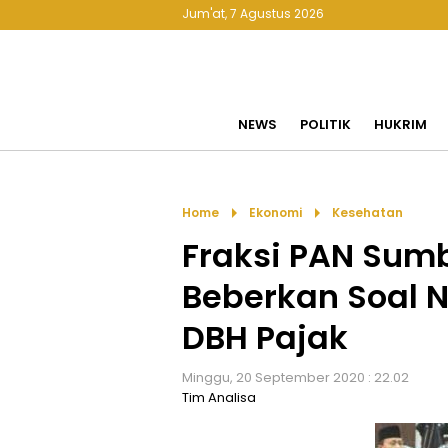
Jum'at, 7 Agustus 2026
NEWS
POLITIK
HUKRIM
arrow_right
arrow_right
Home
Ekonomi
Kesehatan
Fraksi PAN Sum
Beberkan Soal 
DBH Pajak
Minggu, 20 September 2020 : 22.02
Tim Analisa