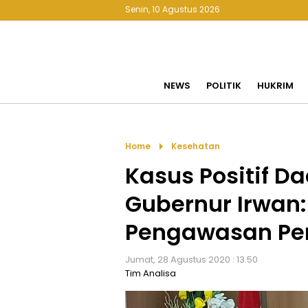
Senin, 10 Agustus 2026
NEWS
POLITIK
HUKRIM
arrow_right
Home
Kesehatan
Kasus Positif D
Gubernur Irwan:
Pengawasan Pe
Jumat, 28 Agustus 2020 : 13.50
Tim Analisa