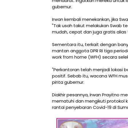
mendarat. Ingatkan mereka untuk is
gubernur.
Irwan kembali menekankan, jika Sw
"Tak usah takut melakukan Swab te
mudah, cepat dan juga gratis alias 
Sementara itu, terkait dengan bany
mantan anggota DPR RI tiga perio
work from home (WFH) secara selek
"Perkantoran telah menjadi lokasi 
positif. Sebab itu, wacana WFH mus
pinta gubernur.
Diakhir pesannya, Irwan Prayitno 
mematuhi dan mengikuti protokol
rantai penyebaran Covid-19 di Suma