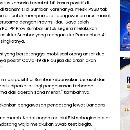
stus kemarin tercatat 141 kasus positif di
adi transmisi di Sumbar. Karenanya, meski PSBB tak
 terkait untuk memperketat pengawasan arus masuk
rutama dengan Provinsi Riau. Saya telah
 Pol PP Prov Sumbar untuk segera melakukan
masuk ke Sumbar yang mengacu ke Permenhub 41
 singkatnya.
si yang bertetangga, mobilisasi orang antar dua
 positif Covid-19 di Riau jika dibiarkan akan
r.
irmasi positif di Sumbar kebanyakan berasal dari
, perlu diperketat lagi pengawasan terhadap
ama dari daerah zona merah," tambahnya.
enekankan pengawasan pendatang lewat Bandara
ona merah. Kedatangan melalui BIM sebagian besar
ndatang wajib melakukan Swab test begitu