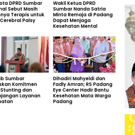
ota DPRD Sumbar
Wakil Ketua DPRD
nal Sebut Masih
Sumbar Nanda Satria
nya Terapis untuk
Minta Remaja di Padang
Cerebral Palsy
Dapat Menjaga
Kesehatan Mental
b Sumbar
Dihadiri Mahyeldi dan
skan Komitmen
Fadly Amran; RS Padang
 Stunting dan
Eye Center Hadir Bantu
njangan Layanan
Kesehatan Mata Warga
hatan
Padang