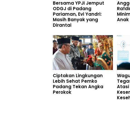
Bersama YPJI Jemput
Angg
ODGJ di Padang
Rafdi
Pariaman, Evi Yandri:
Minim
Masih Banyak yang
Anak 
Dirantai
Ciptakan Lingkungan
Wagu
Lebih Sehat Pemko
Tega
Padang Tekan Angka
Atasi
Perokok
Kese
Kese