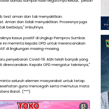
olasi dahulu sampai hasil negatifnya keluar," pesan
ab test aman dan tak menyakitkan.
st. Aman dan tidak menyakitkan. Prosesnya juga
tak berbiaya," imbuhnya.
aknya kasus positif di Lingkup Pemprov Sumbar.
de ini meminta kepala OPD untuk merencanakan
tif di lingkungan masing-masing.
baru penyebaran Covid-19. ASN telah banyak yang
ti direncanakan. Kepala OPD mengatur teknisnya,"
meminta seluruh elemen masyarakat untuk tetap
 kesehatan guna mencegah serta memutus mata
tera Barat. (***)