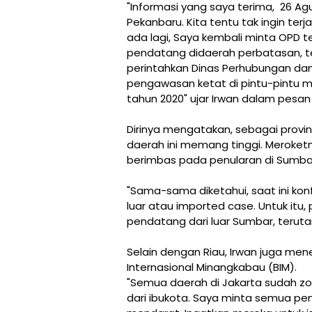
"Informasi yang saya terima, 26 Agu
Pekanbaru. Kita tentu tak ingin terj
ada lagi, Saya kembali minta OPD
pendatang didaerah perbatasan, te
perintahkan Dinas Perhubungan dan
pengawasan ketat di pintu-pintu 
tahun 2020" ujar Irwan dalam pesan
Dirinya mengatakan, sebagai provin
daerah ini memang tinggi. Meroketnya
berimbas pada penularan di Sumba
"Sama-sama diketahui, saat ini konf
luar atau imported case. Untuk itu
pendatang dari luar Sumbar, terut
Selain dengan Riau, Irwan juga m
Internasional Minangkabau (BIM).
"Semua daerah di Jakarta sudah z
dari ibukota. Saya minta semua pe