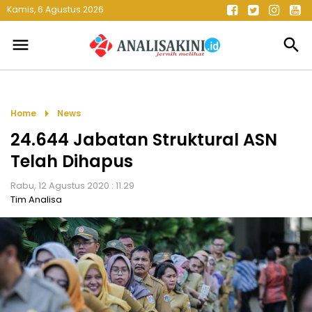
Kamis, 6 Agustus 2026
menu
search
arrow_right
Home
News
24.644 Jabatan Struktural ASN
Telah Dihapus
Rabu, 12 Agustus 2020 : 11.29
Tim Analisa