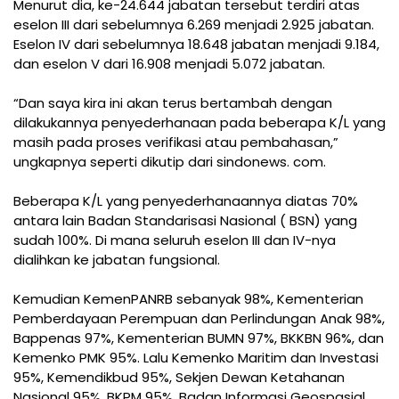
Menurut dia, ke-24.644 jabatan tersebut terdiri atas
eselon III dari sebelumnya 6.269 menjadi 2.925 jabatan.
Eselon IV dari sebelumnya 18.648 jabatan menjadi 9.184,
dan eselon V dari 16.908 menjadi 5.072 jabatan.
“Dan saya kira ini akan terus bertambah dengan
dilakukannya penyederhanaan pada beberapa K/L yang
masih pada proses verifikasi atau pembahasan,”
ungkapnya seperti dikutip dari sindonews. com.
Beberapa K/L yang penyederhanaannya diatas 70%
antara lain Badan Standarisasi Nasional ( BSN) yang
sudah 100%. Di mana seluruh eselon III dan IV-nya
dialihkan ke jabatan fungsional.
Kemudian KemenPANRB sebanyak 98%, Kementerian
Pemberdayaan Perempuan dan Perlindungan Anak 98%,
Bappenas 97%, Kementerian BUMN 97%, BKKBN 96%, dan
Kemenko PMK 95%. Lalu Kemenko Maritim dan Investasi
95%, Kemendikbud 95%, Sekjen Dewan Ketahanan
Nasional 95%, BKPM 95%. Badan Informasi Geospasial