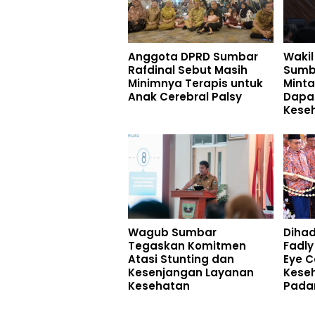
Anggota DPRD Sumbar
Wakil
Rafdinal Sebut Masih
Sumb
Minimnya Terapis untuk
Minta
Anak Cerebral Palsy
Dapa
Kese
Wagub Sumbar
Dihad
Tegaskan Komitmen
Fadly
Atasi Stunting dan
Eye C
Kesenjangan Layanan
Kese
Kesehatan
Pada