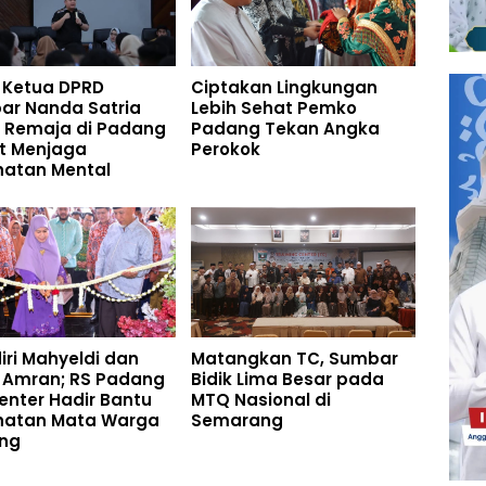
 Ketua DPRD
Ciptakan Lingkungan
ar Nanda Satria
Lebih Sehat Pemko
 Remaja di Padang
Padang Tekan Angka
t Menjaga
Perokok
hatan Mental
iri Mahyeldi dan
Matangkan TC, Sumbar
 Amran; RS Padang
Bidik Lima Besar pada
enter Hadir Bantu
MTQ Nasional di
hatan Mata Warga
Semarang
ng