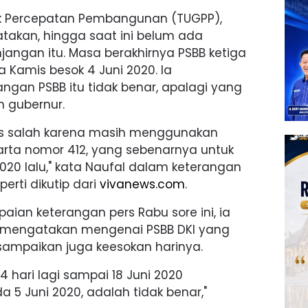
k Percepatan Pembangunan (TUGPP),
takan, hingga saat ini belum ada
angan itu. Masa berakhirnya PSBB ketiga
a Kamis besok 4 Juni 2020. Ia
ngan PSBB itu tidak benar, apalagi yang
 gubernur.
las salah karena masih menggunakan
arta nomor 412, yang sebenarnya untuk
020 lalu," kata Naufal dalam keterangan
erti dikutip dari
vivanews.com
.
ian keterangan pers Rabu sore ini, ia
a mengatakan mengenai PSBB DKI yang
isampaikan juga keesokan harinya.
 hari lagi sampai 18 Juni 2020
5 Juni 2020, adalah tidak benar,"