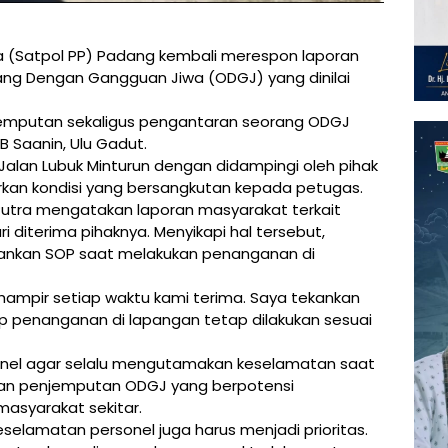
ja (Satpol PP) Padang kembali merespon laporan
ang Dengan Gangguan Jiwa (ODGJ) yang dinilai
njemputan sekaligus pengantaran seorang ODGJ
HB Saanin, Ulu Gadut.
Jalan Lubuk Minturun dengan didampingi oleh pihak
kan kondisi yang bersangkutan kepada petugas.
 Putra mengatakan laporan masyarakat terkait
 diterima pihaknya. Menyikapi hal tersebut,
ankan SOP saat melakukan penanganan di
 hampir setiap waktu kami terima. Saya tekankan
ap penanganan di lapangan tetap dilakukan sesuai
sonel agar selalu mengutamakan keselamatan saat
kan penjemputan ODGJ yang berpotensi
syarakat sekitar.
selamatan personel juga harus menjadi prioritas.