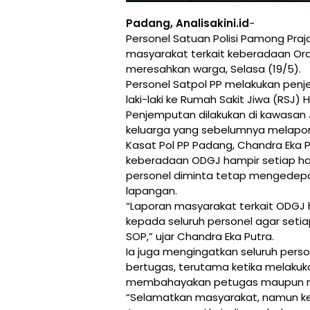
Padang, Analisakini.id
-
Personel Satuan Polisi Pamong Pra
masyarakat terkait keberadaan Or
meresahkan warga, Selasa (19/5).
‎Personel Satpol PP melakukan pe
laki-laki ke Rumah Sakit Jiwa (RSJ) 
‎Penjemputan dilakukan di kawasan 
keluarga yang sebelumnya melapor
‎Kasat Pol PP Padang, Chandra Eka
keberadaan ODGJ hampir setiap hari
personel diminta tetap mengedep
lapangan.
‎“Laporan masyarakat terkait ODGJ
kepada seluruh personel agar seti
SOP,” ujar Chandra Eka Putra.
‎Ia juga mengingatkan seluruh per
bertugas, terutama ketika melaku
membahayakan petugas maupun ma
‎“Selamatkan masyarakat, namun ke