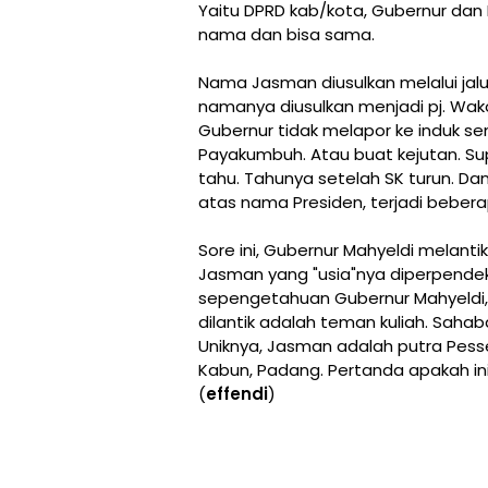
Yaitu DPRD kab/kota, Gubernur da
nama dan bisa sama.
Nama Jasman diusulkan melalui jal
namanya diusulkan menjadi pj. Wa
Gubernur tidak melapor ke induk se
Payakumbuh. Atau buat kejutan. Sup
tahu. Tahunya setelah SK turun. Da
atas nama Presiden, terjadi bebera
Sore ini, Gubernur Mahyeldi melant
Jasman yang "usia"nya diperpendek.
sepengetahuan Gubernur Mahyeldi, t
dilantik adalah teman kuliah. Saha
Uniknya, Jasman adalah putra Pesse
Kabun, Padang. Pertanda apakah i
(
effendi
)