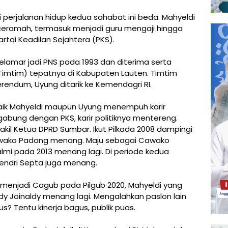
perjalanan hidup kedua sahabat ini beda. Mahyeldi
rceramah, termasuk menjadi guru mengaji hingga
tai Keadilan Sejahtera (PKS).
amar jadi PNS pada 1993 dan diterima serta
 (Timtim) tepatnya di Kabupaten Lauten. Timtim
erendum, Uyung ditarik ke Kemendagri RI.
 baik Mahyeldi maupun Uyung menempuh karir
gabung dengan PKS, karir politiknya mentereng.
kil Ketua DPRD Sumbar. Ikut Pilkada 2008 dampingi
Wawako Padang menang. Maju sebagai Cawako
i pada 2013 menang lagi. Di periode kedua
ndri Septa juga menang.
menjadi Cagub pada Pilgub 2020, Mahyeldi yang
Joinaldy menang lagi. Mengalahkan paslon lain
? Tentu kinerja bagus, publik puas.