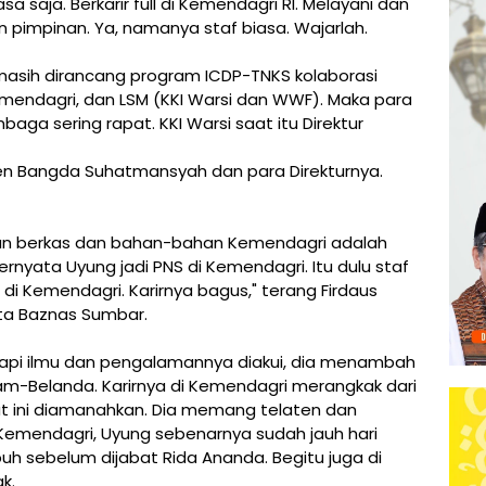
a saja. Berkarir full di Kemendagri RI. Melayani dan
 pimpinan. Ya, namanya staf biasa. Wajarlah.
tu masih dirancang program ICDP-TNKS kolaborasi
mendagri, dan LSM (KKI Warsi dan WWF). Maka para
ga sering rapat. KKI Warsi saat itu Direktur
jen Bangda Suhatmansyah dan para Direkturnya.
an berkas dan bahan-bahan Kemendagri adalah
ernyata Uyung jadi PNS di Kemendagri. Itu dulu staf
di Kemendagri. Karirnya bagus," terang Firdaus
ta Baznas Sumbar.
api ilmu dan pengalamannya diakui, dia menambah
am-Belanda. Karirnya di Kemendagri merangkak dari
t ini diamanahkan. Dia memang telaten dan
 Kemendagri, Uyung sebenarnya sudah jauh hari
h sebelum dijabat Rida Ananda. Begitu juga di
k.