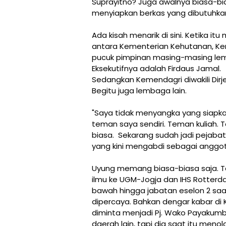
Suprayitno? Juga awalnya biasa-bias
menyiapkan berkas yang dibutuhkan
Ada kisah menarik di sini. Ketika i
antara Kementerian Kehutanan, Ke
pucuk pimpinan masing-masing lemba
Eksekutifnya adalah Firdaus Jamal.
Sedangkan Kemendagri diwakili Dir
Begitu juga lembaga lain.
"Saya tidak menyangka yang siapk
teman saya sendiri. Teman kuliah. T
biasa. Sekarang sudah jadi pejabat 
yang kini mengabdi sebagai anggo
Uyung memang biasa-biasa saja. T
ilmu ke UGM-Jogja dan IHS Rotterd
bawah hingga jabatan eselon 2 saa
dipercaya. Bahkan dengar kabar di
diminta menjadi Pj. Wako Payakumbu
daerah lain, tapi dia saat itu menola