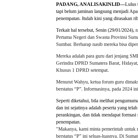
PADANG, ANALISAKINI.ID—
Lulus 
tapi belum jaminan langsung menjadi Apar
penempatan. Itulah kini yang dirasakan ri
Terkait hal tersebut, Senin (29/01/2024), r
Pertama Negeri dan Swasta Provinsi Sum
Sumbar. Berharap nasib mereka bisa dipe
Mereka adalah para guru dari jenjang SM
Gerindra DPRD Sumatera Barat, Hidayat, 
Khusus 1 DPRD setempat.
Menurut Wahyu, ketua forum guru dimaksu
berstatus “P”. Informasinya, pada 2024 in
Seperti diketahui, bila melihat pengumuma
dan ini sejatinya adalah peserta yang tela
perankingan, dan tidak mendapat formasi 
penempatan.
"Makanya, kami minta pemerintah untuk m
berstatus “P” ini seluas-luasnya. Di Suma