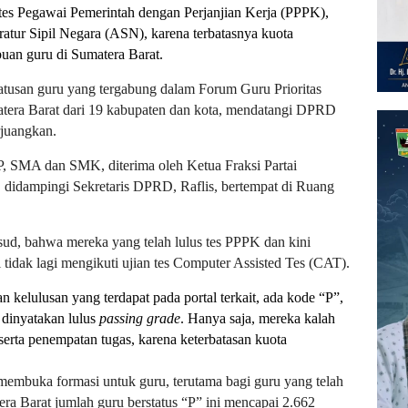
tes
Pegawai
Pemerintah dengan Perjanjian Kerja (PPPK),
atur Sipil Negara (ASN), karena terbatasnya kuota
buan guru di Sumatera Barat.
atusan guru yang tergabung dalam Forum Guru Prioritas
atera Barat dari 19 kabupaten dan kota, mendatangi DPRD
rjuangkan.
P, SMA dan SMK, diterima oleh Ketua Fraksi Partai
didampingi Sekretaris DPRD, Raflis, bertempat di Ruang
d, bahwa mereka yang telah lulus tes PPPK dan kini
i tidak lagi mengikuti ujian tes Computer Assisted Tes (CAT).
n kelulusan yang terdapat pada portal terkait, ada kode “P”,
h dinyatakan lulus
passing grade
. Hanya saja, mereka kalah
serta penempatan tugas, karena keterbatasan kuota
embuka formasi untuk guru, terutama bagi guru yang telah
tera Barat jumlah guru berstatus “P” ini mencapai 2.662