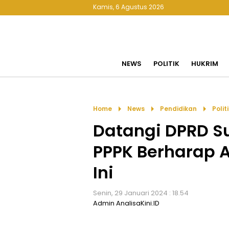
Kamis, 6 Agustus 2026
NEWS
POLITIK
HUKRIM
arrow_right
arrow_right
arrow_right
Home
News
Pendidikan
Polit
Datangi DPRD Su
PPPK Berharap 
Ini
Senin, 29 Januari 2024 : 18.54
Admin AnalisaKini.ID