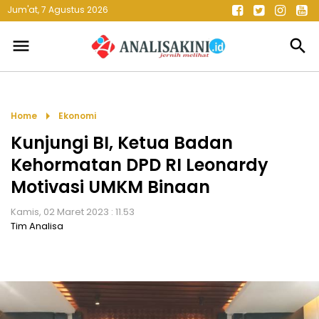
Jum'at, 7 Agustus 2026
menu
search
arrow_right
Home
Ekonomi
Kunjungi BI, Ketua Badan
Kehormatan DPD RI Leonardy
Motivasi UMKM Binaan
Kamis, 02 Maret 2023 : 11.53
Tim Analisa