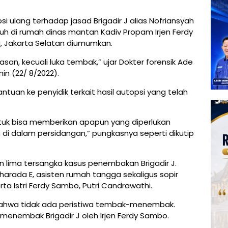
si ulang terhadap jasad Brigadir J alias Nofriansyah
h di rumah dinas mantan Kadiv Propam Irjen Ferdy
a, Jakarta Selatan diumumkan.
san, kecuali luka tembak,” ujar Dokter forensik Ade
in (22/ 8/2022).
tuan ke penyidik terkait hasil autopsi yang telah
ntuk bisa memberikan apapun yang diperlukan
an di dalam persidangan,” pungkasnya seperti dikutip
n lima tersangka kasus penembakan Brigadir J.
Bharada E, asisten rumah tangga sekaligus sopir
erta Istri Ferdy Sambo, Putri Candrawathi.
 bahwa tidak ada peristiwa tembak-menembak.
 menembak Brigadir J oleh Irjen Ferdy Sambo.