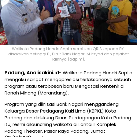
Walikota Padang Hendri Septa serahkan QRIS kepada PKL
disaksikan petinggi BI, Dirut Bank Nagari M.Irsyad dan pejabat
lainnya.(adpim).
Padang, Analisakini.id
- Walikota Padang Hendri Septa
mengaku sangat mengapresiasi terlaksananya sebuah
program atau terobosan baru Mengatasi Rentenir di
Ranah Minang (Marandang).
Program yang diinisasi Bank Nagari menggandeng
Keluarga Besar Pedagang Kaki Lima (KBPKL) Kota
Padang dan didukung Dinas Perdagangan Kota Padang
itu, resmi dilaunching walikota di Lantai II Komplek
Padang Theater, Pasar Raya Padang, Jumat