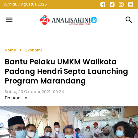
Jum'at, 7 Agustus 2026
menu
search
arrow_right
Home
Ekonomi
Bantu Pelaku UMKM Walikota
Padang Hendri Septa Launching
Program Marandang
Sabtu, 23 Oktober 2021 : 09.24
Tim Analisa