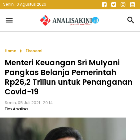
Senin, 10 Agustus 2026
menu
search
arrow_right
Home
Ekonomi
Menteri Keuangan Sri Mulyani
Pangkas Belanja Pemerintah
Rp26,2 Triliun untuk Penanganan
Covid-19
Senin, 05 Juli 2021 : 20.14
Tim Analisa