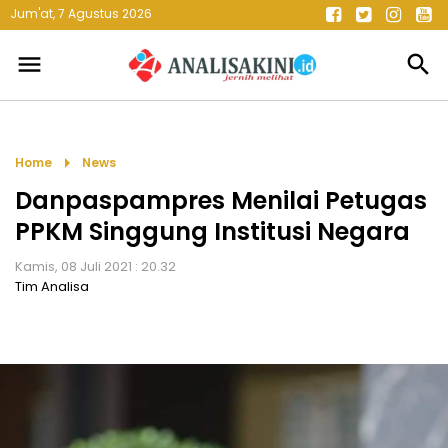
Jum'at, 7 Agustus 2026
menu
search
arrow_right
Home
News
Danpaspampres Menilai Petugas
PPKM Singgung Institusi Negara
Kamis, 08 Juli 2021 : 20.32
Tim Analisa