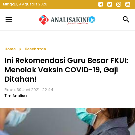
Minggu, 9 Agustus 2026
menu
search
arrow_right
Home
Kesehatan
Ini Rekomendasi Guru Besar FKUI:
Menolak Vaksin COVID-19, Gaji
Ditahan!
Rabu, 30 Juni 2021 : 22.44
Tim Analisa