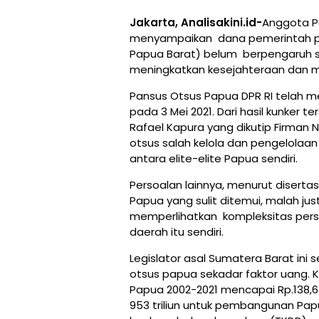
Jakarta, Analisakini.id-
Anggota P
menyampaikan dana pemerintah pu
Papua Barat) belum berpengaruh si
meningkatkan kesejahteraan dan m
Pansus Otsus Papua DPR RI telah m
pada 3 Mei 2021. Dari hasil kunker 
Rafael Kapura yang dikutip Firman No
otsus salah kelola dan pengelolaan 
antara elite-elite Papua sendiri.
Persoalan lainnya, menurut disertas
Papua yang sulit ditemui, malah just
memperlihatkan kompleksitas pers
daerah itu sendiri.
Legislator asal Sumatera Barat in
otsus papua sekadar faktor uang. K
Papua 2002-2021 mencapai Rp.138,65 
953 triliun untuk pembangunan Pap