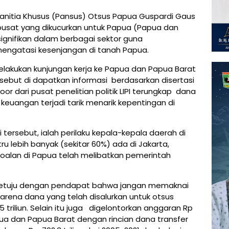
anitia Khusus (Pansus) Otsus Papua Guspardi Gaus
sat yang dikucurkan untuk Papua (Papua dan
gnifikan dalam berbagai sektor guna
engatasi kesenjangan di tanah Papua.
elakukan kunjungan kerja ke Papua dan Papua Barat
tersebut di dapatkan informasi berdasarkan disertasi
or dari pusat penelitian politik LIPI terungkap dana
keuangan terjadi tarik menarik kepentingan di
i tersebut, ialah perilaku kepala-kepala daerah di
ru lebih banyak (sekitar 60%) ada di Jakarta,
oalan di Papua telah melibatkan pemerintah
i setuju dengan pendapat bahwa jangan memaknai
arena dana yang telah disalurkan untuk otsus
triliun. Selain itu juga digelontorkan anggaran Rp
ua dan Papua Barat dengan rincian dana transfer