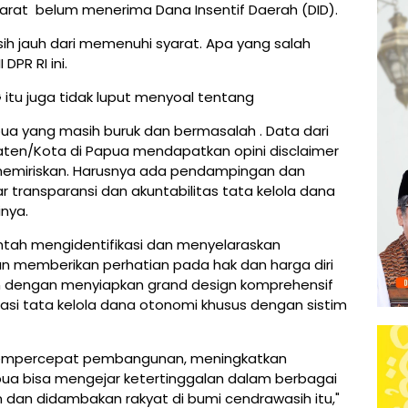
arat belum menerima Dana Insentif Daerah (DID).
sih jauh dari memenuhi syarat. Apa yang salah
 DPR RI ini.
 itu juga tidak luput menyoal tentang
pua yang masih buruk dan bermasalah . Data dari
en/Kota di Papua mendapatkan opini disclaimer
 memiriskan. Harusnya ada pendampingan dan
r transparansi dan akuntabilitas tata kelola dana
inya.
intah mengidentifikasi dan menyelaraskan
an memberikan perhatian pada hak dan harga diri
an dengan menyiapkan grand design komprehensif
rmasi tata kelola dana otonomi khusus dengan sistim
empercepat pembangunan, meningkatkan
ua bisa mengejar ketertinggalan dalam berbagai
dan didambakan rakyat di bumi cendrawasih itu,"