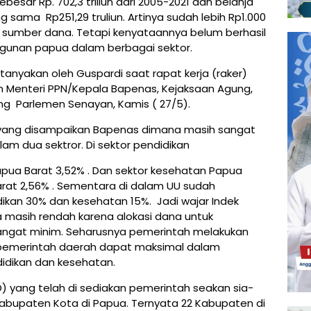
esar Rp. 702,3 triliun dari 2005-2021 dan belanja
sama Rp251,29 truliun. Artinya sudah lebih Rp1.000
ai sumber dana. Tetapi kenyataannya belum berhasil
unan papua dalam berbagai sektor.
tanyakan oleh Guspardi saat rapat kerja (raker)
 Menteri PPN/Kepala Bapenas, Kejaksaan Agung,
ung Parlemen Senayan, Kamis ( 27/5).
ata yang disampaikan Bapenas dimana masih sangat
m dua sektror. Di sektor pendidikan
pua Barat 3,52% . Dan sektor kesehatan Papua
rat 2,56% . Sementara di dalam UU sudah
ikan 30% dan kesehatan 15%. Jadi wajar Indek
masih rendah karena alokasi dana untuk
angat minim. Seharusnya pemerintah melakukan
 pemerintah daerah dapat maksimal dalam
didikan dan kesehatan.
) yang telah di sediakan pemerintah seakan sia-
abupaten Kota di Papua. Ternyata 22 Kabupaten di