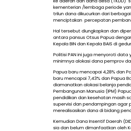
ke daerah dan dana desa (TKDD) seb
kementerian /lembaga periode yang 
trilun dana dikucurkan dari berbag
menciptakan percepatan pembang
Hal tersebut diungkapkan dan diper
antara pansus Otsus Papua dengan
Kepala BIN dan Kepala BAIS di ged
Politisi PAN ini juga menyoroti d
minimnya alokasi dana pemprov dala
Papua baru mencapai 4,28% dan Pa
baru mencapai 7,43% dan Papua Ba
diamanatkan alokasi belanja pendid
Pembangunan Manusia (IPM) Papua 
pendidikan dan kesehatan masih s
supervisi dan pendampingan agar
merealisasikan dana di bidang pen
Kemudian Dana Insentif Daerah (DID
sia dan belum dimanfaatkan oleh K