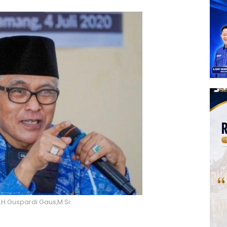
.H.Guspardi Gaus,M.Si.