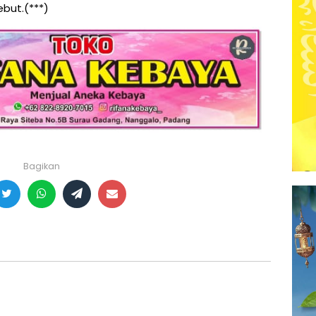
but.(***)
Bagikan