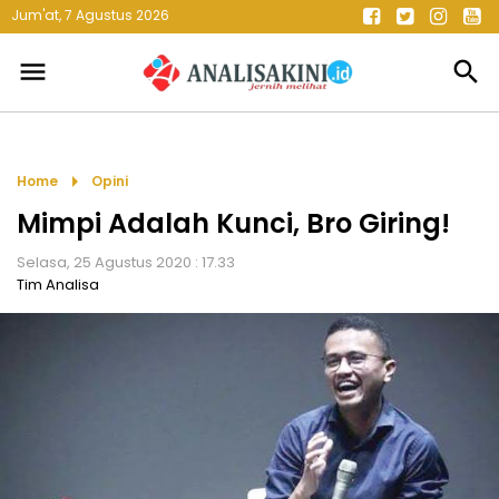
Jum'at, 7 Agustus 2026
menu
search
arrow_right
Home
Opini
Mimpi Adalah Kunci, Bro Giring!
Selasa, 25 Agustus 2020 : 17.33
Tim Analisa