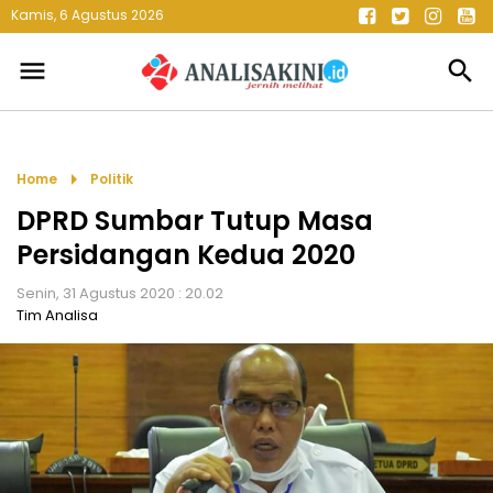
Kamis, 6 Agustus 2026
menu
search
arrow_right
Home
Politik
DPRD Sumbar Tutup Masa
Persidangan Kedua 2020
Senin, 31 Agustus 2020 : 20.02
Tim Analisa