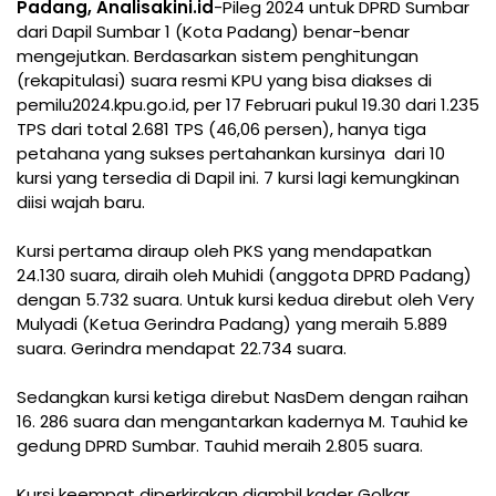
Padang, Analisakini.id
-Pileg 2024 untuk DPRD Sumbar
dari Dapil Sumbar 1 (Kota Padang) benar-benar
mengejutkan. Berdasarkan sistem penghitungan
(rekapitulasi) suara resmi KPU yang bisa diakses di
pemilu2024.kpu.go.id, per 17 Februari pukul 19.30 dari 1.235
TPS dari total 2.681 TPS (46,06 persen), hanya tiga
petahana yang sukses pertahankan kursinya dari 10
kursi yang tersedia di Dapil ini. 7 kursi lagi kemungkinan
diisi wajah baru.
Kursi pertama diraup oleh PKS yang mendapatkan
24.130 suara, diraih oleh Muhidi (anggota DPRD Padang)
dengan 5.732 suara. Untuk kursi kedua direbut oleh Very
Mulyadi (Ketua Gerindra Padang) yang meraih 5.889
suara. Gerindra mendapat 22.734 suara.
Sedangkan kursi ketiga direbut NasDem dengan raihan
16. 286 suara dan mengantarkan kadernya M. Tauhid ke
gedung DPRD Sumbar. Tauhid meraih 2.805 suara.
Kursi keempat diperkirakan diambil kader Golkar,