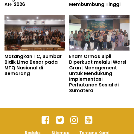
AFF 2026
Membumbung Tinggi
Matangkan TC, Sumbar
Enam Ormas Sipil
Bidik Lima Besar pada
Diperkuat melalui Warsi
MTQ Nasional di
Grant Management
Semarang
untuk Mendukung
Implementasi
Perhutanan Sosial di
Sumatera
Redaksi
Sitemap
Tentang Kami