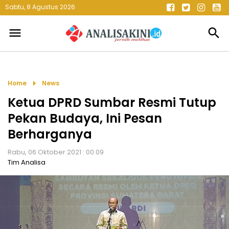
Sabtu, 8 Agustus 2026
menu
search
arrow_right
Home
News
Ketua DPRD Sumbar Resmi Tutup
Pekan Budaya, Ini Pesan
Berharganya
Rabu, 06 Oktober 2021 : 00.09
Tim Analisa