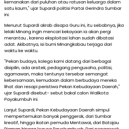
kemanakan dari puluhan atau ratusan keluarga dalam
satu kaum," ujar Supardi politisi Partai Gerindra Sumbar
ini.
Menurut Supardi akrab disapa Guru ini, itu sebabnya, jika
lelaki Minang ingin mencari kekayaan ia akan pergi
merantau , karena eksploitasi lahan sudah dibatasi
adat. Akibatnya, isi bumi Minangkabau terjaga dari
waktu ke waktu.
"Pekan budaya, kolega kami datang dari berbagai
disipilin, ada arsitek, pedagang pengusaha, politisi,
agamawan, maka tentunya tersebar semangat
kebersamaan, kemudaan dalam berbudaya mereka
lihat dan resapi peristiwa Pekan Kebudayaan Daerah,"
ujar Supardi disebut- sebut bakal calon Walikota
Payakumbuh ini.
Lanjut Supardi, Pekan Kebudayaan Daerah simpul
mempertemukan banyak penggerak, dari Sumbar
kreatif, hingga ikatan pemuda Mentawai, dari Batajau
Piaman hingga legusa Payokumbueh. Dari penggesek