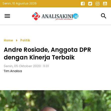
Senin, 10 Agustus 2026
menu
search
arrow_right
Home
Politik
Andre Rosiade, Anggota DPR
dengan Kinerja Terbaik
Senin, 05 Oktober 2020 : 11.01
Tim Analisa