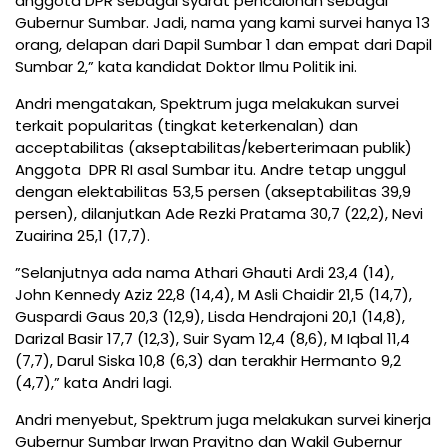
anggota DPR sebagai syarat pencalonan sebagai
Gubernur Sumbar. Jadi, nama yang kami survei hanya 13
orang, delapan dari Dapil Sumbar 1 dan empat dari Dapil
Sumbar 2,” kata kandidat Doktor Ilmu Politik ini.
Andri mengatakan, Spektrum juga melakukan survei
terkait popularitas (tingkat keterkenalan) dan
acceptabilitas (akseptabilitas/keberterimaan publik)
Anggota DPR RI asal Sumbar itu. Andre tetap unggul
dengan elektabilitas 53,5 persen (akseptabilitas 39,9
persen), dilanjutkan Ade Rezki Pratama 30,7 (22,2), Nevi
Zuairina 25,1 (17,7).
”Selanjutnya ada nama Athari Ghauti Ardi 23,4 (14),
John Kennedy Aziz 22,8 (14,4), M Asli Chaidir 21,5 (14,7),
Guspardi Gaus 20,3 (12,9), Lisda Hendrajoni 20,1 (14,8),
Darizal Basir 17,7 (12,3), Suir Syam 12,4 (8,6), M Iqbal 11,4
(7,7), Darul Siska 10,8 (6,3) dan terakhir Hermanto 9,2
(4,7),” kata Andri lagi.
Andri menyebut, Spektrum juga melakukan survei kinerja
Gubernur Sumbar Irwan Prayitno dan Wakil Gubernur